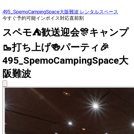
495_SpemoCampingSpace大阪難波 レンタルスペース
今すぐ予約可能
インボイス対応
直前割
スペモ⛺歓送迎会🎊キャンプ
🥾打ち上げ🍻パーティ🎉
495_SpemoCampingSpace大
阪難波