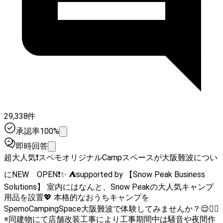
29,338件
承認率100%
即時回答
超大人気❗スペモオリジナルCampスペースが大阪難波につい
にNEW OPEN❗✨ ⛺supported by 【Snow Peak Business
Solutions】 室内にはなんと、Snow Peakの大人気キャンプ
用品を設置💖 本格的なおうちキャンプを
SpemoCampingSpace大阪難波で体験してみませんか？😌❤️‍🔥
※同建物にて店舗改装工事により工事期間中は騒音や夜間作