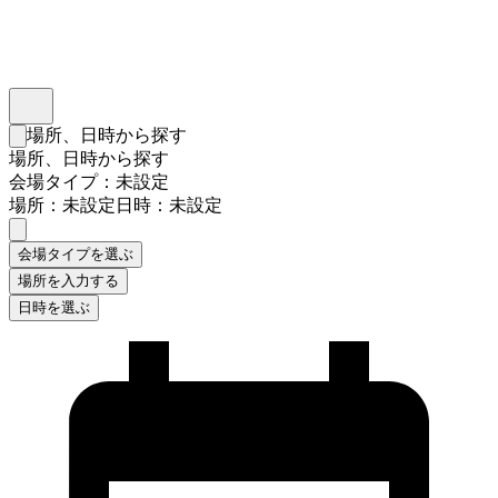
インスタベース
メニュー
場所、日時から探す
検索フォームを閉じる
場所、日時から探す
会場タイプ：未設定
場所：未設定
日時：未設定
会場タイプを選ぶ
場所を入力する
日時を選ぶ