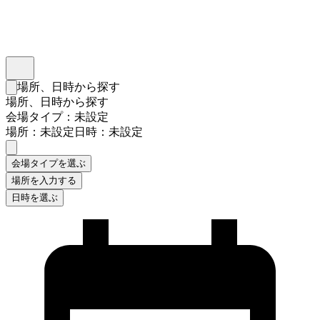
インスタベース
メニュー
場所、日時から探す
検索フォームを閉じる
場所、日時から探す
会場タイプ：未設定
場所：未設定
日時：未設定
会場タイプを選ぶ
場所を入力する
日時を選ぶ