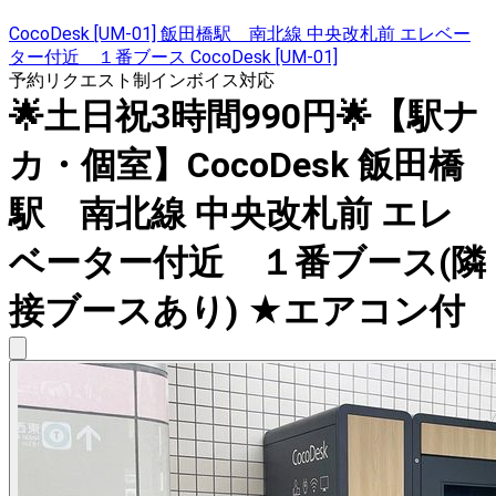
CocoDesk [UM-01] 飯田橋駅 南北線 中央改札前 エレベー
ター付近 １番ブース CocoDesk [UM-01]
予約リクエスト制
インボイス対応
🌟土日祝3時間990円🌟【駅ナ
カ・個室】CocoDesk 飯田橋
駅 南北線 中央改札前 エレ
ベーター付近 １番ブース(隣
接ブースあり) ★エアコン付