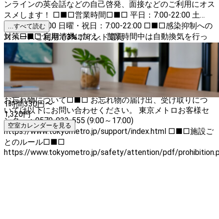
ンラインの英会話などの自己啓発、面接などのご利用にオス
スメします！ □■□営業時間□■□ 平日：7:00-22:00 土
曜：7:00-22:00 日曜・祝日：7:00-22:00 □■□感染抑制への
...すべて読む
対策□■□ 定期清掃に加え、営業時間中は自動換気を行っ
スペースご利用で
3
%
ポイント還元
ております。 また、抗菌・ウイルス対策に有効な抗菌剤の
コーティングを施しています。 □■□ご希望日時がご予約
いただけない場合□■□ 以下をご確認ください。併設ブー
ス、近隣ブースがご予約できる可能性があります。 スペー
ス掲載者について＞掲載者のスペースをすべて見る □■□
お忘れ物について□■□ お忘れ物の届け出、受け取りにつ
1時間
330
円〜
いては以下にお問い合わせください。 東京メトロお客様セ
1,320
円
ンター：0570-033-555 (9:00～17:00)
空室カレンダーを見る
https://www.tokyometro.jp/support/index.html □■□施設ご
とのルール□■□
https://www.tokyometro.jp/safety/attention/pdf/prohibition.