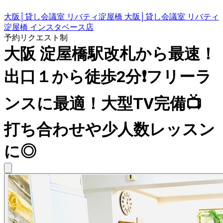
大阪│貸し会議室 リバティ淀屋橋 大阪│貸し会議室 リバティ
淀屋橋 インスタベース店
予約リクエスト制
大阪 淀屋橋駅改札から最速！
出口１から徒歩2分❗️フリーラ
ンスに最適！大型TV完備📺
打ち合わせや少人数レッスン
に◎