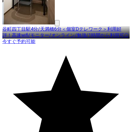
谷町四丁目駅4分/天満橋6分＜個室Dテレワーク＞利用好
評！高速wifi/モニター/オンライン/勉強/1時間から利用可◎
今すぐ予約可能