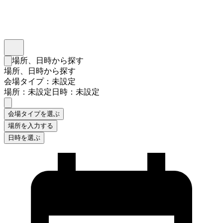
インスタベース
メニュー
場所、日時から探す
検索フォームを閉じる
場所、日時から探す
会場タイプ：未設定
場所：未設定
日時：未設定
会場タイプを選ぶ
場所を入力する
日時を選ぶ