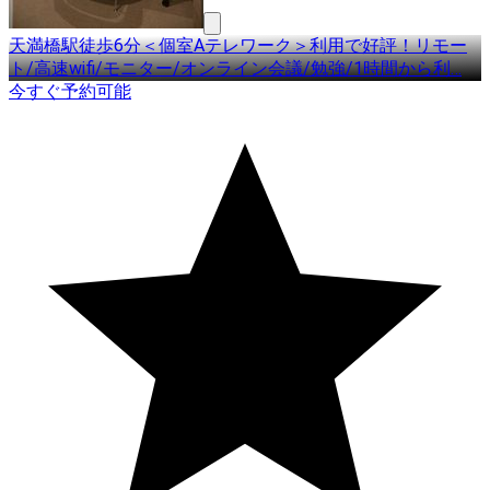
天満橋駅徒歩6分＜個室Aテレワーク＞利用で好評！リモー
ト/高速wifi/モニター/オンライン会議/勉強/1時間から利
…
今すぐ予約可能