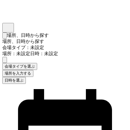
インスタベース
メニュー
場所、日時から探す
検索フォームを閉じる
場所、日時から探す
会場タイプ：未設定
場所：未設定
日時：未設定
会場タイプを選ぶ
場所を入力する
日時を選ぶ