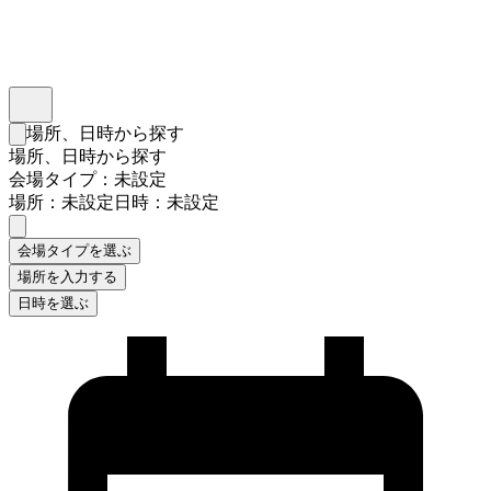
インスタベース
メニュー
場所、日時から探す
検索フォームを閉じる
場所、日時から探す
会場タイプ：未設定
場所：未設定
日時：未設定
会場タイプを選ぶ
場所を入力する
日時を選ぶ