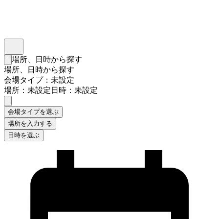
インスタベース
メニュー
場所、日時から探す
検索フォームを閉じる
場所、日時から探す
会場タイプ：未設定
場所：未設定
日時：未設定
会場タイプを選ぶ
場所を入力する
日時を選ぶ