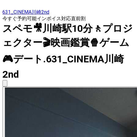
631_CINEMA川崎2nd
今すぐ予約可能
インボイス対応
直前割
スペモ🎥川崎駅10分🚶プロジ
ェクター🎬映画鑑賞🍿ゲーム
🎮️デート.631_CINEMA川崎
2nd