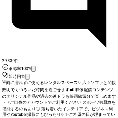
29,339件
承認率100%
即時回答
☔雨に濡れずに使えるレンタルスペース✨ 広々ソファと間接
照明でくつろいだ時間を過ごせます🛋️ 映像配信コンテンツ
のオリジナル作品や過去の連ドラも映画館気分で楽しめます
👀 ※ご自身のアカウントでご利用ください スポーツ観戦⚽を
堪能するのもあり◎ 落ち着いたインテリアで、ビジネス利
用やYoutuber撮影にもぴったり✨ ✨️ご希望の日が埋まってい