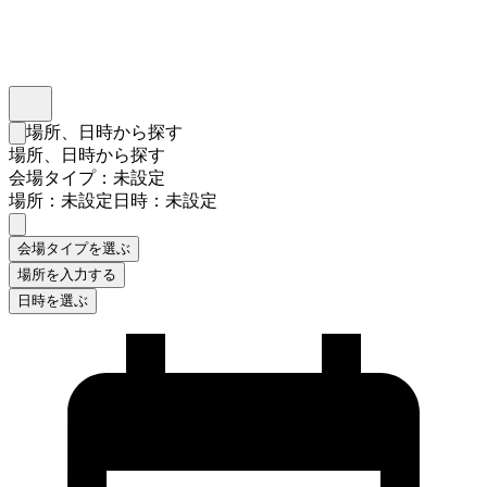
インスタベース
メニュー
場所、日時から探す
検索フォームを閉じる
場所、日時から探す
会場タイプ：未設定
場所：未設定
日時：未設定
会場タイプを選ぶ
場所を入力する
日時を選ぶ