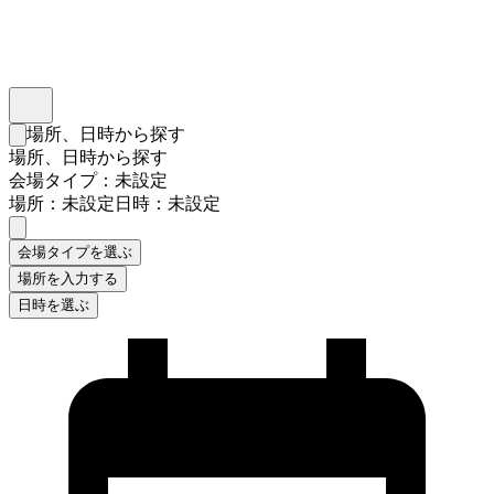
インスタベース
メニュー
場所、日時から探す
検索フォームを閉じる
場所、日時から探す
会場タイプ：未設定
場所：未設定
日時：未設定
会場タイプを選ぶ
場所を入力する
日時を選ぶ