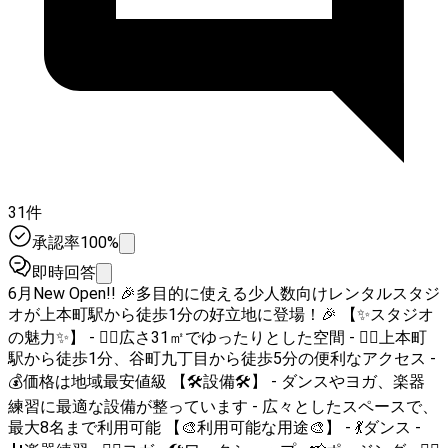
31件
承認率100%
即時回答
6月New Open!! 🎉多目的に使える少人数向けレンタルスタジ
オが上本町駅から徒歩1分の好立地に登場！🎉 【✨スタジオ
の魅力✨】 - 🏃‍♂️広さ31㎡でゆったりとした空間 - 🚶‍♀️上本町
駅から徒歩1分、谷町九丁目から徒歩5分の便利なアクセス -
💰価格は地域最安値級 【🛠️設備🛠️】 - ダンスやヨガ、楽器
練習に最適な設備が整っています - 広々としたスペースで、
最大8名まで利用可能 【🎨利用可能な用途🎨】 - 💃ダンス -