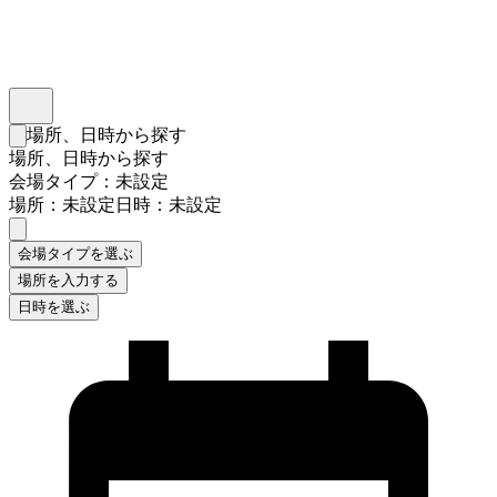
インスタベース
メニュー
場所、日時から探す
検索フォームを閉じる
場所、日時から探す
会場タイプ：未設定
場所：未設定
日時：未設定
会場タイプを選ぶ
場所を入力する
日時を選ぶ