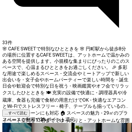
33件
🌸 CAFE SWEETで特別なひとときを 🌸 円町駅から徒歩8分
の場所に位置するCAFE SWEETは、アットホームで温かみの
ある空間を提供します。小規模な集まりにぴったりのこのス
ペースで、心温まるひとときをお過ごしください。 🎉 多彩
な用途で楽しめるスペース - 交流会やミートアップで新しい
出会いを - 女子会やホームパーティーで楽しい時間を - 誕生
日会や歓迎会で特別な日を祝う - 映画鑑賞やオフ会でリラッ
クスしたひとときを 🍽️ 充実の設備で快適に - 調理器具や冷
蔵庫、食器も完備で食材の用意だけでOK - 快適なエアコン
とWi-Fiでストレスフリー - 椅子、テーブルも揃っているの
で、どんなシーンにも対応 🏠 スペースの魅力 - 29㎡のプラ
...すべて読む
スペースご利用で
3
%
ポイント還元
イベート空間を11名まででゆったりと - アットホームな雰囲
気 - 男女共用トイレ完備で安心 CAFE SWEETで、心に残る