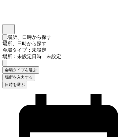
インスタベース
メニュー
場所、日時から探す
検索フォームを閉じる
場所、日時から探す
会場タイプ：未設定
場所：未設定
日時：未設定
会場タイプを選ぶ
場所を入力する
日時を選ぶ