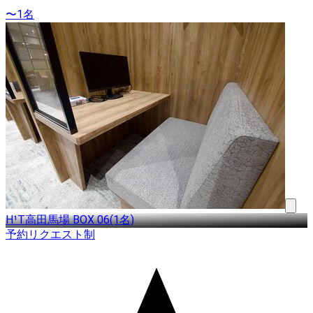
〜1名
H¹T高田馬場 BOX 06(1名)
予約リクエスト制