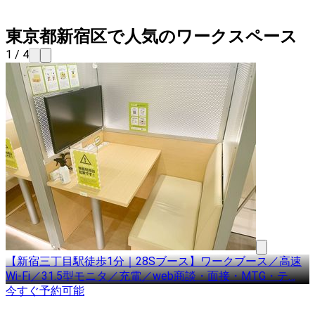
東京都新宿区で人気のワークスペース
1 / 4
【新宿三丁目駅徒歩1分｜28Sブース】ワークブース／高速
Wi-Fi／31.5型モニタ／充電／web商談・面接・MTG・テ
…
今すぐ予約可能