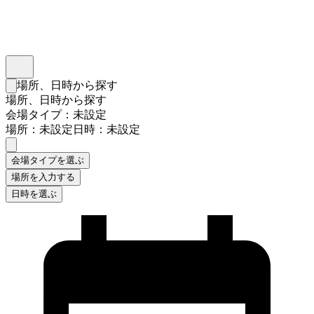
インスタベース
メニュー
場所、日時から探す
検索フォームを閉じる
場所、日時から探す
会場タイプ：未設定
場所：未設定
日時：未設定
会場タイプを選ぶ
場所を入力する
日時を選ぶ