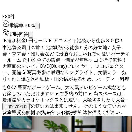
380件
承認率100%
即時回答
🎉追加料金0円セール🎉 アニメイト池袋から徒歩３０秒！
中池袋公園目の前！ 池袋駅から徒歩５分の好立地♪ 女子
会・ママ会・推し会などに最適なおしゃれで可愛いパーティ
ールームです😊 全ての設備・備品が無料✨ ゴミ捨て無料！
大画面のテレビ、DVD(Blu-ray)プレイヤー、プロジェクタ
ー、完備🌸 写真撮影に最適なリングライト、女優ミラーあ
り⭐️ たこ焼き器や鉄板・IHの鍋があるため、パーティー料理
もOK♪ 豊富なボードゲーム、大人気テレビゲーム機なども
お楽しみいただけます✨ 🔸ご予約の前に🔸 当スペースは、
居酒屋やカラオケボックスとは違い、大騒ぎをしたり大音量
を鳴らすなどの使い方は出来ません。 そのような使い方を
...すべて読む
ご希望であれば、当スペースのご予約はお控えください。
スペースご利用で
3
%
ポイント還元
もし近隣住民の方より騒音等の苦情を受けた場合は、即座に
ご退室いただくこととなり、ご利用料金の返金等は一切いた
しませんので充分ご注意ください。 ⚡️お知らせ⚡️ ・当スペー