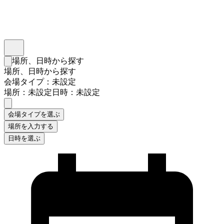
インスタベース
メニュー
場所、日時から探す
検索フォームを閉じる
場所、日時から探す
会場タイプ：未設定
場所：未設定
日時：未設定
会場タイプを選ぶ
場所を入力する
日時を選ぶ