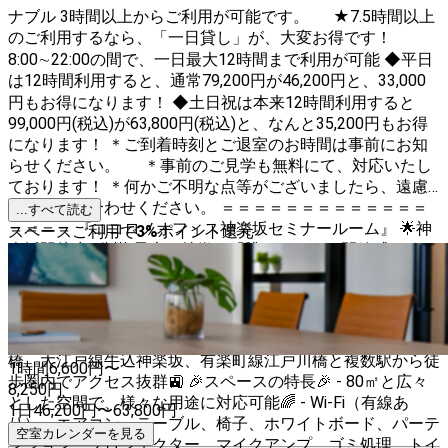
ナブル 3時間以上からご利用が可能です。 ★7.5時間以上
のご利用するなら、「一日貸し」が、大変お得です！
8:00∼22:00の間で、一日最大12時間まで利用が可能 ◆平日
は12時間利用すると、通常79,200円が46,200円と、33,000
円もお得になります！ ◆土日祝は本来12時間利用すると
99,000円(税込)が63,800円(税込)と、なんと35,200円もお得
になります！ ＊ご到着時刻とご退室のお時間は事前にお知
らせください。 ＊事前のご見学も無料にて、対応いたし
ております！ ＊何かご不明な点等がございましたら、遠慮
なくお問い合わせください。 ＝＝＝＝＝＝＝＝＝＝＝＝＝
...すべて読む
＝＝＝＝ 『ココロノオフィス神楽坂セミナールーム』 🌟神
スペースご利用で
3
%
ポイント還元
楽坂駅徒歩1分🌟 最大の特徴は「眺めがよく、開放感のある
心地のいい空間」です。 心地のいい空間は長時間のセミナ
ーや会議でのパフォーマンスの向上に最適です💼📚 👥定員
人数👥 - 最大テーブルなし50名、長テーブル付42名まで利
用可能です。 📍アクセス📍 - 神楽坂駅から徒歩1分、JR飯田
橋、大江戸線牛込神楽坂、有楽町線江戸川橋と複数駅から徒
1時間
6,600
円〜
歩圏内でアクセス抜群🚉 🎉スペースの特長🎉 - 80㎡と広々
8,250
円
とした空間で、様々な用途に対応可能🌈 - Wi-Fi（有線あ
1日
46,200
円
〜
63,800
円
り）、エアコン、テーブル、椅子、ホワイトボード、パーテ
空室カレンダーを見る
ンション、プロジェクター、マイクアンプ、ゴミ処理、トイ