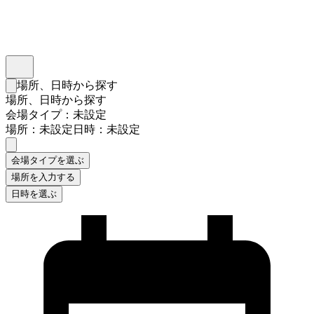
インスタベース
メニュー
場所、日時から探す
検索フォームを閉じる
場所、日時から探す
会場タイプ：未設定
場所：未設定
日時：未設定
会場タイプを選ぶ
場所を入力する
日時を選ぶ