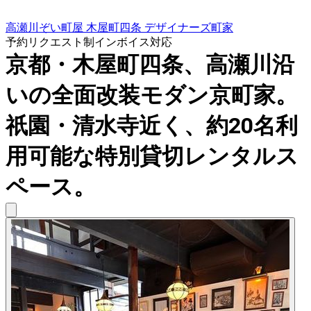
高瀬川ぞい町屋 木屋町四条 デザイナーズ町家
予約リクエスト制
インボイス対応
京都・木屋町四条、高瀬川沿
いの全面改装モダン京町家。
祇園・清水寺近く、約20名利
用可能な特別貸切レンタルス
ペース。