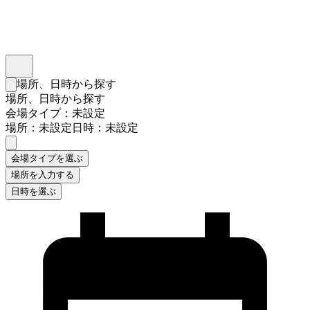
インスタベース
メニュー
場所、日時から探す
検索フォームを閉じる
場所、日時から探す
会場タイプ：未設定
場所：未設定
日時：未設定
会場タイプを選ぶ
場所を入力する
日時を選ぶ