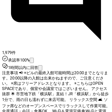
1,979件
承認率100%
1時間以内に回答
注意事項 📢 ※ビルの最終入館可能時間は20:00までとなりま
す。20:00以降の入館は出来かねますので、ご注意くださ
い。 ※席はフリーアドレスとなります。 ※こちらはOPEN
SPACEであり、個室や会議室ではございません。 アクセス
抜群 🌟 市営地下鉄「横浜駅」直結！JR「横浜駅」から徒歩
1分で、雨の日も濡れずに来店可能。 リラックス空間 🛋️ ソ
ファ席などのオープンスペースでリラックスして作業可能。
全席通話・会話・食事OK。 Wi-Fi＆電源完備 🌐 Wi-Fiと電源