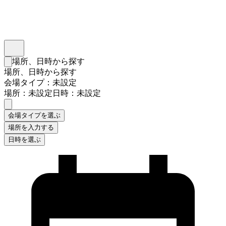
インスタベース
メニュー
場所、日時から探す
検索フォームを閉じる
場所、日時から探す
会場タイプ：未設定
場所：未設定
日時：未設定
会場タイプを選ぶ
場所を入力する
日時を選ぶ