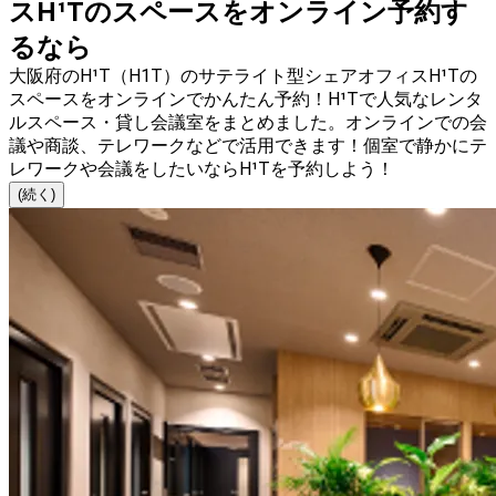
スH¹Tのスペースをオンライン予約す
るなら
大阪府のH¹T（H1T）のサテライト型シェアオフィスH¹Tの
スペースをオンラインでかんたん予約！H¹Tで人気なレンタ
ルスペース・貸し会議室をまとめました。オンラインでの会
議や商談、テレワークなどで活用できます！個室で静かにテ
レワークや会議をしたいならH¹Tを予約しよう！
(続く)