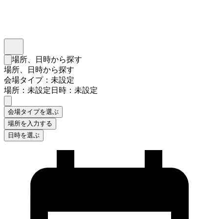
インスタベース
メニュー
場所、日時から探す
検索フォームを閉じる
場所、日時から探す
会場タイプ：未設定
場所：未設定
日時：未設定
会場タイプを選ぶ
場所を入力する
日時を選ぶ