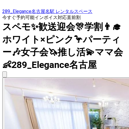
289_Elegance名古屋名駅 レンタルスペース
今すぐ予約可能
インボイス対応
直前割
スペモ✨歓送迎会🎊学割👨‍🎓
ホワイト×ピンク🦩パーティ
ー🎶女子会🦄推し活💫ママ会
👶289_Elegance名古屋