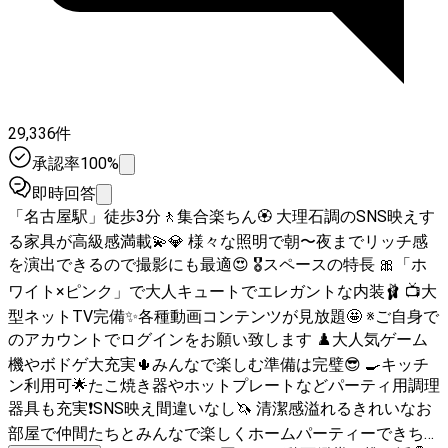
29,336件
承認率100%
即時回答
「名古屋駅」徒歩3分🚶集合楽ちん🏵️ 大理石調のSNS映えす
る家具が高級感満載💫💎 様々な照明で朝〜夜までリッチ感
を演出できるので撮影にも最適😍 🎖スペースの特長 🎀「ホ
ワイト×ピンク」で大人キュートでエレガントな内装🩰 📺大
型ネットTV完備✨各種動画コンテンツが見放題🤩 ※ご自身で
のアカウントでログインをお願い致します ♟️大人気ゲーム
機やボドゲ大充実🌵みんなで楽しむ準備は完璧😎 🍳キッチ
ン利用可🌟たこ焼き器やホットプレートなどパーティ用調理
器具も充実❗SNS映え間違いなし🦄 清潔感溢れるきれいなお
部屋で仲間たちとみんなで楽しくホームパーティーできちゃ