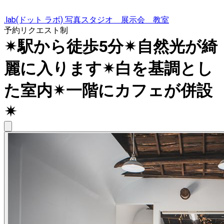
.lab(ドット ラボ) 写真スタジオ 展示会 教室
予約リクエスト制
✴︎駅から徒歩5分✴︎自然光が綺
麗に入ります✴︎白を基調とし
た室内✴︎一階にカフェが併設
✴︎