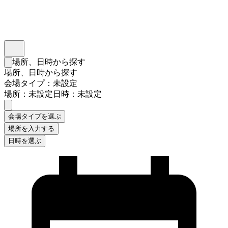
インスタベース
メニュー
場所、日時から探す
検索フォームを閉じる
場所、日時から探す
会場タイプ：未設定
場所：未設定
日時：未設定
会場タイプを選ぶ
場所を入力する
日時を選ぶ