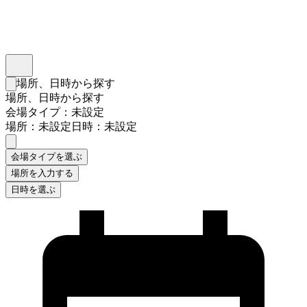
インスタベース
メニュー
場所、日時から探す
検索フォームを閉じる
場所、日時から探す
会場タイプ：未設定
場所：未設定
日時：未設定
会場タイプを選ぶ
場所を入力する
日時を選ぶ