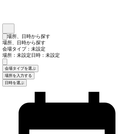
インスタベース
メニュー
場所、日時から探す
検索フォームを閉じる
場所、日時から探す
会場タイプ：未設定
場所：未設定
日時：未設定
会場タイプを選ぶ
場所を入力する
日時を選ぶ