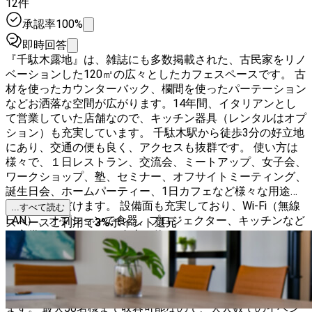
12件
承認率100%
即時回答
『千駄木露地』は、雑誌にも多数掲載された、古民家をリノ
ベーションした120㎡の広々としたカフェスペースです。 古
材を使ったカウンターバック、欄間を使ったパーテーション
などお洒落な空間が広がります。14年間、イタリアンとし
て営業していた店舗なので、キッチン器具（レンタルはオプ
ション）も充実しています。 千駄木駅から徒歩3分の好立地
にあり、交通の便も良く、アクセスも抜群です。 使い方は
様々で、１日レストラン、交流会、ミートアップ、女子会、
ワークショップ、塾、セミナー、オフサイトミーティング、
誕生日会、ホームパーティー、1日カフェなど様々な用途に
ご利用いただけます。 設備面も充実しており、Wi-Fi（無線
...すべて読む
LAN）、オプションで食器、プロジェクター、キッチンなど
スペースご利用で
3
%
ポイント還元
も完備しております。 自由に使っていただけるよう、セッ
ティングやレイアウトの変更も可能です。 また、元々古民
家イタリアンカフェということで、落ち着いた雰囲気と、木
のぬくもりを感じられる空間になっています。 自然光もた
っぷりと入り、心地よい空間でゆったりとお過ごしいただけ
ます。 最大50名様まで収容可能なので、大人数でのイベン