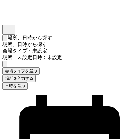
インスタベース
メニュー
場所、日時から探す
検索フォームを閉じる
場所、日時から探す
会場タイプ：未設定
場所：未設定
日時：未設定
会場タイプを選ぶ
場所を入力する
日時を選ぶ