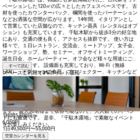
ベーションした120㎡の広々としたカフェスペースです。 古
材を使ったカウンターバック、欄間を使ったパーテーション
などお洒落な空間が広がります。14年間、イタリアンとし
て営業していた店舗なので、キッチン器具（レンタルはオプ
ション）も充実しています。 千駄木駅から徒歩3分の好立地
にあり、交通の便も良く、アクセスも抜群です。 使い方は
様々で、１日レストラン、交流会、ミートアップ、女子会、
ワークショップ、塾、セミナー、オフサイトミーティング、
誕生日会、ホームパーティー、オフ会など様々な用途にご利
用いただけます。 設備面も充実しており、Wi-Fi（無線
...すべて読む
LAN）、オプションで食器、プロジェクター、キッチンなど
スペースご利用で
3
%
ポイント還元
も完備しております。 自由に使っていただけるよう、セッ
ティングやレイアウトの変更も可能です。 また、元々古民
家イタリアンカフェということで、落ち着いた雰囲気と、木
のぬくもりを感じられる空間になっています。 自然光もた
っぷりと入り、心地よい空間でゆったりとお過ごしいただけ
ます。 最大50名様まで収容可能なので、大人数でのイベン
1時間
5,500
円〜
トにも最適です。 是非、『千駄木露地』で素敵なイベント
6,050
円
をお楽しみください。
1日
49,500
円
〜
55,000
円
空室カレンダーを見る