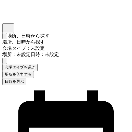
インスタベース
メニュー
場所、日時から探す
検索フォームを閉じる
場所、日時から探す
会場タイプ：未設定
場所：未設定
日時：未設定
会場タイプを選ぶ
場所を入力する
日時を選ぶ