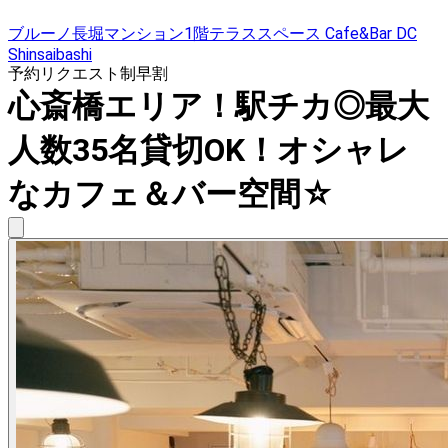
ブルーノ長堀マンション1階テラススペース Cafe&Bar DC
Shinsaibashi
予約リクエスト制
早割
心斎橋エリア！駅チカ◎最大
人数35名貸切OK！オシャレ
なカフェ＆バー空間☆