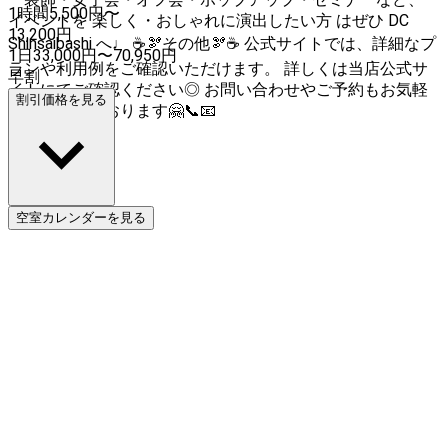
1時間
5,500
円〜
イベントを 楽しく・おしゃれに演出したい方 はぜひ DC
13,200
円
Shinsaibashi へ♩ ☕️🫘その他🫘☕️ 公式サイトでは、詳細なプ
1日
33,000
円
〜
70,950
円
ランや利用例をご確認いただけます。 詳しくは当店公式サ
早割
イトにてご確認ください◎ お問い合わせやご予約もお気軽
割引価格を見る
にお待ちしております🤗📞📧
空室カレンダーを見る