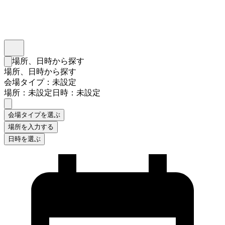
インスタベース
メニュー
場所、日時から探す
検索フォームを閉じる
場所、日時から探す
会場タイプ：未設定
場所：未設定
日時：未設定
会場タイプを選ぶ
場所を入力する
日時を選ぶ