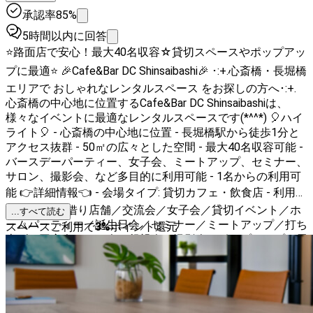
承認率85%
5時間以内に回答
⭐️路面店で安心！最大40名収容☆貸切スペースやポップアッ
プに最適⭐️ 🎉Cafe&Bar DC Shinsaibashi🎉 ･:+.心斎橋・長堀橋
エリアで おしゃれなレンタルスペース をお探しの方へ･:+.
心斎橋の中心地に位置するCafe&Bar DC Shinsaibashiは、
様々なイベントに最適なレンタルスペースです(*^^*) 🎈ハイ
ライト🎈 - 心斎橋の中心地に位置 - 長堀橋駅から徒歩1分と
アクセス抜群 - 50㎡の広々とした空間 - 最大40名収容可能 -
バースデーパーティー、女子会、ミートアップ、セミナー、
サロン、撮影会、など多目的に利用可能 - 1名からの利用可
能 👉詳細情報👈 - 会場タイプ: 貸切カフェ・飲食店 - 利用可
能な用途: 間借り店舗／交流会／女子会／貸切イベント／ホ
...すべて読む
ームパーティー／誕生日会／セミナー／ミートアップ／打ち
スペースご利用で
3
%
ポイント還元
上げ／同窓会／オフ会／懇親会／撮影会／ポップアップ／展
示会／物販 など - 価格: 11000円〜17600円 - 定員: 30名~40
名 - 広さ: 50㎡ - 最寄駅: 長堀橋駅 - 駅距離: 徒歩1分
Cafe&Bar DC Shinsaibashiで、心斎橋の活気ある雰囲気を楽
しみながら、素敵な時間を過ごしませんか？🎉🥂🍾 バースデ
ー装飾・女子会・オフ会・ポップアップ・セミナーなど、