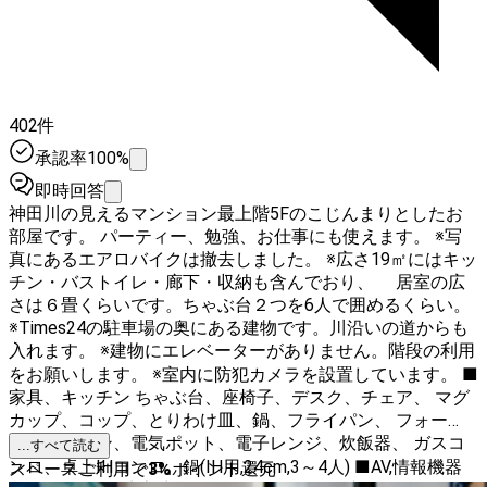
402件
承認率100%
即時回答
神田川の見えるマンション最上階5Fのこじんまりとしたお
部屋です。 パーティー、勉強、お仕事にも使えます。 ※写
真にあるエアロバイクは撤去しました。 ※広さ19㎡にはキッ
チン・バストイレ・廊下・収納も含んでおり、 居室の広
さは６畳くらいです。ちゃぶ台２つを6人で囲めるくらい。
※Times24の駐車場の奥にある建物です。川沿いの道からも
入れます。 ※建物にエレベーターがありません。階段の利用
をお願いします。 ※室内に防犯カメラを設置しています。 ■
家具、キッチン ちゃぶ台、座椅子、デスク、チェア、 マグ
カップ、コップ、とりわけ皿、鍋、フライパン、 フォー
ク、スプーン、電気ポット、電子レンジ、炊飯器、 ガスコ
...すべて読む
ンロ、卓上IHコンロ、鍋(IH用,24cm,3～4人) ■AV,情報機器
スペースご利用で
3
%
ポイント還元