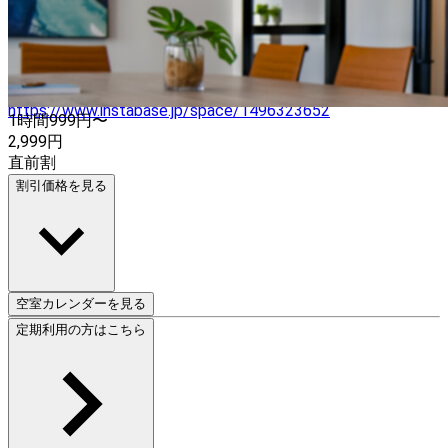
49インチTV（地上波放送、BS放送、HDMI接続可）
YAMAHA サウンドシステム Fire TV Stick 4K Max、Blu-
ray,DVDプレーヤー ■ゲーム、おもちゃ 囲碁、将棋、トラン
プ、UNO、オセロ、ジェンガ ■ミシン利用はこちらからご
予約ください。 のんびりミシン(定員4名) →
https://www.instabase.jp/space/1496323652
1時間
999
円〜
2,999
円
直前割
割引価格を見る
空室カレンダーを見る
定期利用の方はこちら