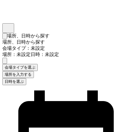
インスタベース
メニュー
場所、日時から探す
検索フォームを閉じる
場所、日時から探す
会場タイプ：未設定
場所：未設定
日時：未設定
会場タイプを選ぶ
場所を入力する
日時を選ぶ