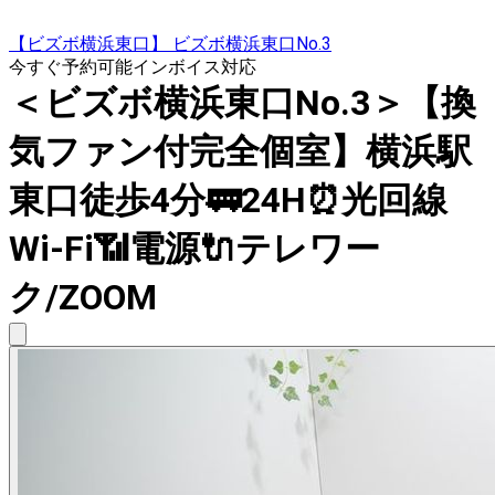
【ビズボ横浜東口】 ビズボ横浜東口No.3
今すぐ予約可能
インボイス対応
＜ビズボ横浜東口No.3＞【換
気ファン付完全個室】横浜駅
東口徒歩4分🚃24H⏰光回線
Wi-Fi📶電源🔌テレワー
ク/ZOOM