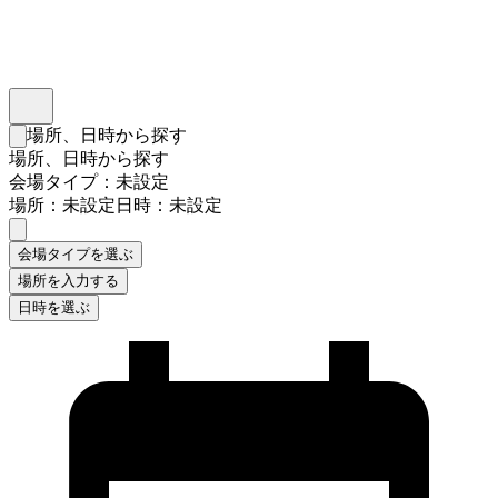
インスタベース
メニュー
場所、日時から探す
検索フォームを閉じる
場所、日時から探す
会場タイプ：未設定
場所：未設定
日時：未設定
会場タイプを選ぶ
場所を入力する
日時を選ぶ