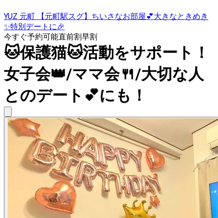
YUZ 元町 【元町駅スグ】ちいさなお部屋💕大きなときめき
✨特別デートに🎉
今すぐ予約可能
直前割
早割
🐱保護猫🐱活動をサポート！
女子会👑/ママ会🍴/大切な人
とのデート💕にも！