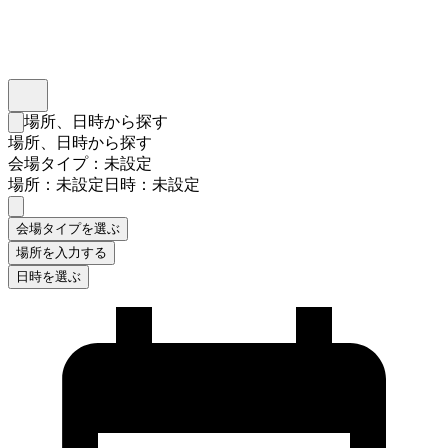
インスタベース
メニュー
場所、日時から探す
検索フォームを閉じる
場所、日時から探す
会場タイプ：未設定
場所：未設定
日時：未設定
会場タイプを選ぶ
場所を入力する
日時を選ぶ