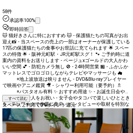
58件
承認率100%
即時回答
🐱 猫好きさんに特におすすめ 🐱 - 保護猫たちの写真がお出
迎え📸 - 当スペースの売上の一部はオーナーが保護している
17匹の保護猫たちの食事やお世話に充てられます 🌟 スペー
スの特徴 🌟 - 阪神元町駅・JR元町駅スグ！ 🐾 ご予約時に道
案内の資料をお送りします - ベージュxゴールドの大人かわ
いい空間 💕 - 防犯カメラ無し 🚫 - 24時間営業 🏪 - ふかふか
マットレスでゴロゴロしながらテレビやマッサージも ☁
※地上波放送は映りません - DVD&Blu-rayプレイヤー
で映画やアニメ鑑賞 🎥 - シャワー利用可能（要予約）🚿
※バスタオル有料 ✨ おすすめ用途 ✨ - お誕生日会や推
し活で大切な人をお祝い - 女子会やタコパで楽しいひととき
...すべて読む
を - テレワークで作業に集中 - インタビューや取材を特別な
スペースご利用で
3
%
ポイント還元
空間で - 落ち着いた雰囲気でカウンセリングにも