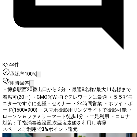
3,244件
承認率100%
即時回答
・博多駅西20番出口から 3分 ・最適8名様/最大11名様まで
着席可(20㎡) ・GMO光Wi-Fiでテレワークに最適 ・５５㌅モ
ニターですぐに会議・セミナー ・24時間営業 ・ホワイトボ
ード(1500×900) ・スマホ撮影用リングライトで撮影可能 ・
ローソン＆ファミリーマート徒歩1分 ・土足利用 ・コロナ
対策：手指消毒液設置,次亜塩素酸を利用し清掃
スペースご利用で
3
%
ポイント還元