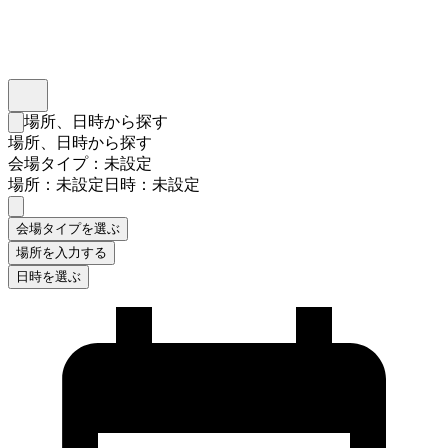
インスタベース
メニュー
場所、日時から探す
検索フォームを閉じる
場所、日時から探す
会場タイプ：未設定
場所：未設定
日時：未設定
会場タイプを選ぶ
場所を入力する
日時を選ぶ