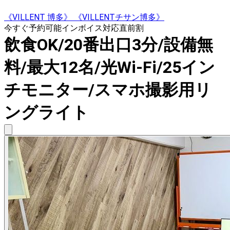
《VILLENT 博多》 《VILLENTチサン博多》
今すぐ予約可能
インボイス対応
直前割
飲食OK/20番出口3分/設備無
料/最大12名/光Wi-Fi/25イン
チモニター/スマホ撮影用リ
ングライト