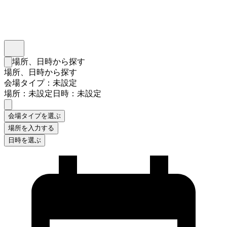
インスタベース
メニュー
場所、日時から探す
検索フォームを閉じる
場所、日時から探す
会場タイプ：未設定
場所：未設定
日時：未設定
会場タイプを選ぶ
場所を入力する
日時を選ぶ