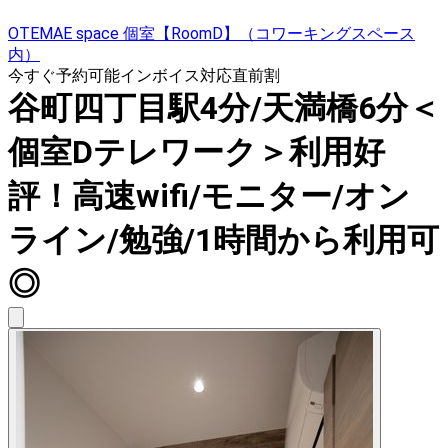
OTEMAE space 個室【RoomD】（コワーキングスペース
内）
今すぐ予約可能
インボイス対応
直前割
谷町四丁目駅4分/天満橋6分＜
個室Dテレワーク＞利用好
評！高速wifi/モニター/オン
ライン/勉強/1時間から利用可
◎