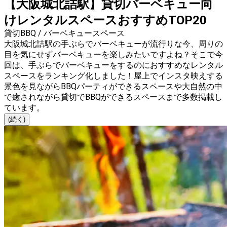
【大阪城北詰駅】貸切バーベキュー向
けレンタルスペースおすすめTOP20
貸切BBQ / バーベキュースペース
大阪城北詰駅の手ぶらでバーベキューが流行りな今、周りの
目を気にせずバーベキューを楽しみたいですよね？そこで今
回は、手ぶらでバーベキューをするのにおすすめなレンタル
スペースをランキング化しました！屋上でインスタ映えする
景色を見ながらBBQパーティができるスペースや大自然の中
で癒されながら貸切でBBQができるスペースまで多数掲載し
ています。
(続く)