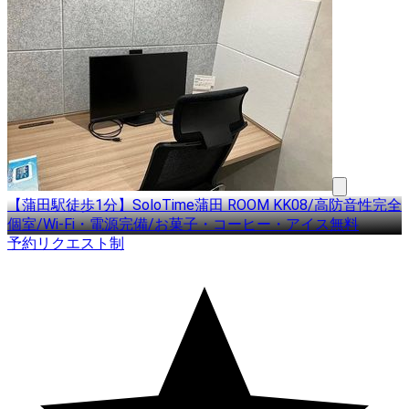
【蒲田駅徒歩1分】SoloTime蒲田 ROOM KK08/高防音性完全
個室/Wi-Fi・電源完備/お菓子・コーヒー・アイス無料
予約リクエスト制