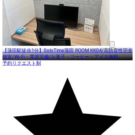
【蒲田駅徒歩1分】SoloTime蒲田 ROOM KK04/高防音性完全
個室/Wi-Fi・電源完備/お菓子・コーヒー・アイス無料
予約リクエスト制