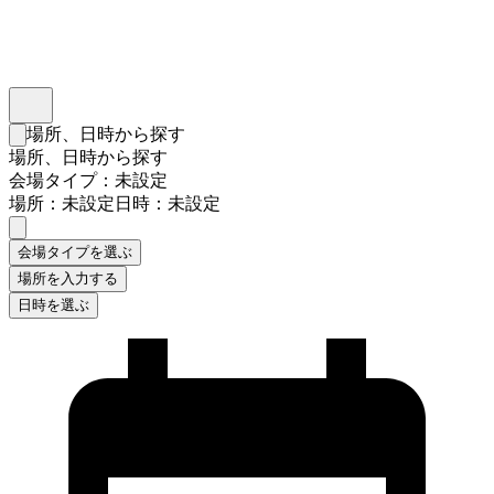
インスタベース
メニュー
場所、日時から探す
検索フォームを閉じる
場所、日時から探す
会場タイプ：未設定
場所：未設定
日時：未設定
会場タイプを選ぶ
場所を入力する
日時を選ぶ