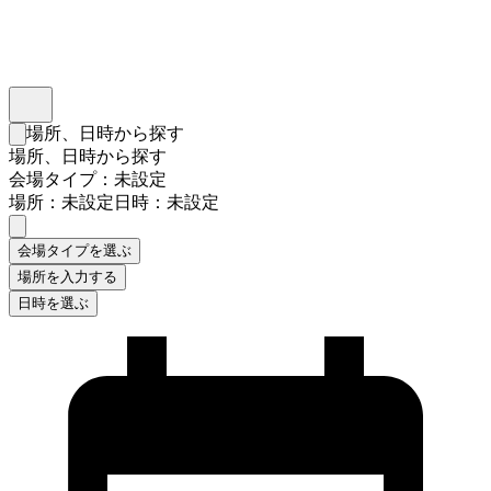
インスタベース
メニュー
場所、日時から探す
検索フォームを閉じる
場所、日時から探す
会場タイプ：未設定
場所：未設定
日時：未設定
会場タイプを選ぶ
場所を入力する
日時を選ぶ