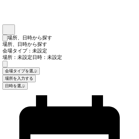
インスタベース
メニュー
場所、日時から探す
検索フォームを閉じる
場所、日時から探す
会場タイプ：未設定
場所：未設定
日時：未設定
会場タイプを選ぶ
場所を入力する
日時を選ぶ