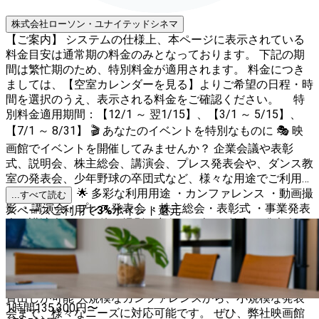
株式会社ローソン・ユナイテッドシネマ
【ご案内】 システムの仕様上、本ページに表示されている
料金目安は通常期の料金のみとなっております。 下記の期
間は繁忙期のため、特別料金が適用されます。 料金につき
ましては、【空室カレンダーを見る】よりご希望の日程・時
間を選択のうえ、表示される料金をご確認ください。 特
別料金適用期間：【12/1 ～ 翌1/15】、【3/1 ～ 5/15】、
【7/1 ～ 8/31】 🎬 あなたのイベントを特別なものに 🎭 映
画館でイベントを開催してみませんか？ 企業会議や表彰
式、説明会、株主総会、講演会、プレス発表会や、ダンス教
室の発表会、少年野球の卒団式など、様々な用途でご利用い
ただけます。 🌟 多彩な利用用途 ・カンファレンス ・動画撮
...すべて読む
影 ・講演会・プレス発表会 ・株主総会・表彰式 ・事業発表
スペースご利用で
3
%
ポイント還元
会・講演会 ・その他の撮影・収録 ・ダンス教室の発表会 ・
少年野球の卒団式 ・会議・打ち合わせ ・オンラインセミナ
ー ・オンライン研修 ・プロポーズ 🎥 充実の設備 ・シアタ
ースクリーン: 大迫力の映像体験を提供 ・プロジェクター:
高品質な映像を投影 ・マイクセット: ワイヤレスマイクのお
貸出しが可能 大規模なカンファレンスから、小規模な発表
1時間
135,300
円〜
会まで、様々なニーズに対応可能です。 ぜひ、弊社映画館