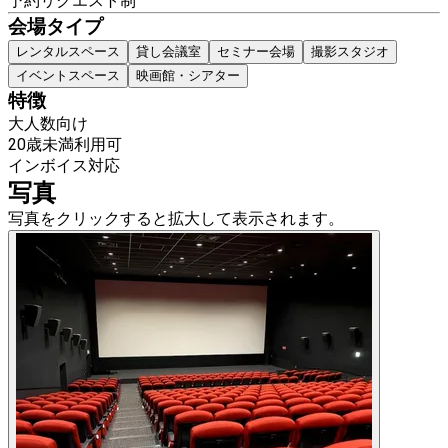
予約リクエスト制
会場タイプ
レンタルスペース
貸し会議室
セミナー会場
撮影スタジオ
イベントスペース
映画館・シアター
特徴
大人数向け
20歳未満利用可
インボイス対応
写真
写真をクリックすると拡大して表示されます。