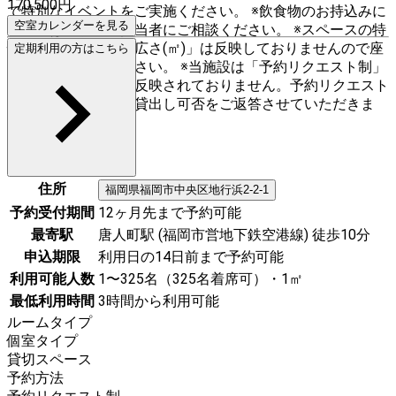
170,500
円
で特別なイベントをご実施ください。 ※飲食物のお持込みに
空室カレンダーを見る
ついては、事前に担当者にご相談ください。 ※スペースの特
性上、「スペースの広さ(㎡)」は反映しておりませんので座
定期利用の方はこちら
席数にてご判断ください。 ※当施設は「予約リクエスト制」
のため、空室状況が反映されておりません。予約リクエスト
をいただいた後、お貸出し可否をご返答させていただきま
す。
住所
福岡県
福岡市中央区
地行浜2-2-1
予約受付期間
12ヶ月先まで予約可能
最寄駅
唐人町駅 (福岡市営地下鉄空港線) 徒歩10分
申込期限
利用日の14日前まで予約可能
利用可能人数
1〜325名（325名着席可）・1㎡
最低利用時間
3時間から利用可能
ルームタイプ
個室タイプ
貸切スペース
予約方法