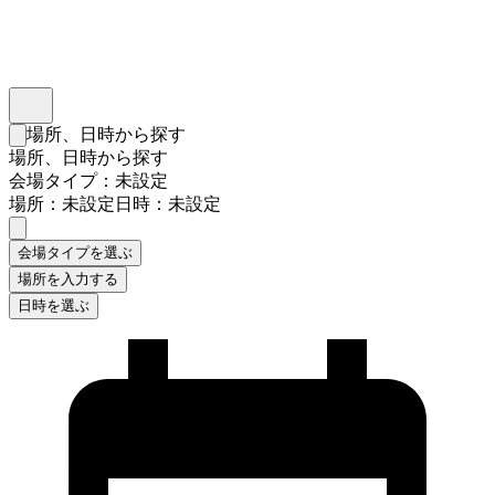
インスタベース
メニュー
場所、日時から探す
検索フォームを閉じる
場所、日時から探す
会場タイプ：未設定
場所：未設定
日時：未設定
会場タイプを選ぶ
場所を入力する
日時を選ぶ