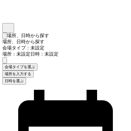
インスタベース
メニュー
場所、日時から探す
検索フォームを閉じる
場所、日時から探す
会場タイプ：未設定
場所：未設定
日時：未設定
会場タイプを選ぶ
場所を入力する
日時を選ぶ