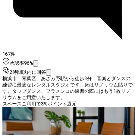
167件
承認率96%
2時間以内に回答
横浜市 青葉区 あざみ野駅から徒歩3分 音楽とダンスの
練習に最適なレンタルスタジオです。床はリノリウム貼りで
す。タップダンス、フラメンコの練習の際にはもう1枚リノ
リウムをご用意いたします。
スペースご利用で
3
%
ポイント還元