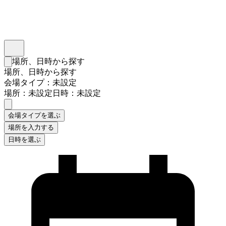
インスタベース
メニュー
場所、日時から探す
検索フォームを閉じる
場所、日時から探す
会場タイプ：未設定
場所：未設定
日時：未設定
会場タイプを選ぶ
場所を入力する
日時を選ぶ