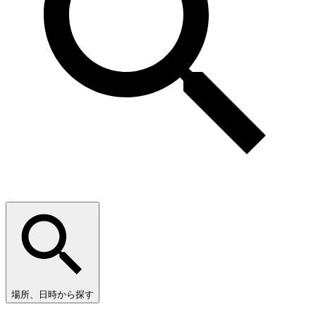
場所、日時から探す