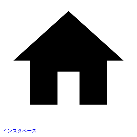
インスタベース