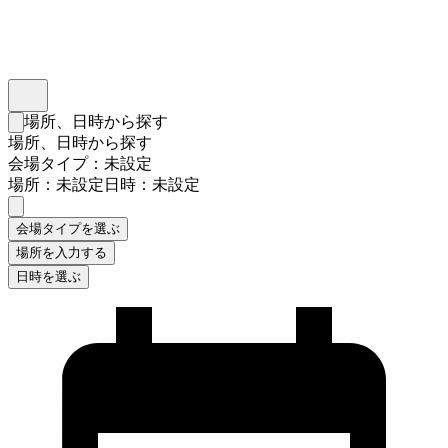
インスタベース
メニュー
場所、日時から探す
検索フォームを閉じる
場所、日時から探す
会場タイプ：未設定
場所：未設定
日時：未設定
会場タイプを選ぶ
場所を入力する
日時を選ぶ