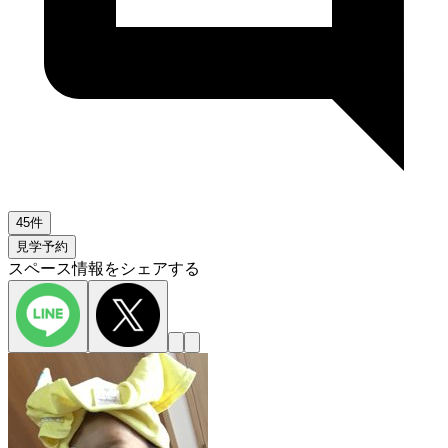
45件
見学予約
スペース情報をシェアする