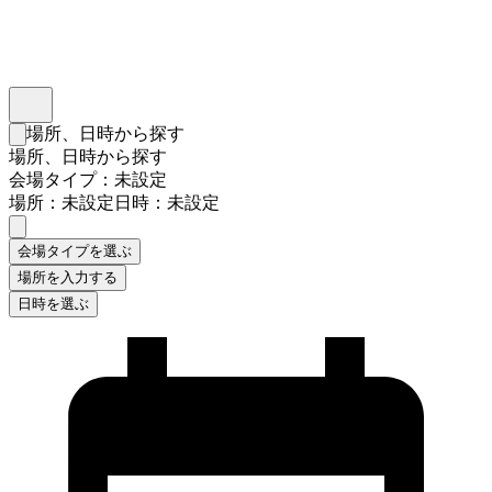
インスタベース
メニュー
場所、日時から探す
検索フォームを閉じる
場所、日時から探す
会場タイプ：未設定
場所：未設定
日時：未設定
会場タイプを選ぶ
場所を入力する
日時を選ぶ