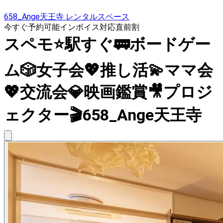
658_Ange天王寺 レンタルスペース
今すぐ予約可能
インボイス対応
直前割
スペモ⭐️駅すぐ🚃ボードゲー
ム🎲女子会💖推し活💫ママ会
💖交流会💎映画鑑賞🎥プロジ
ェクター🎬658_Ange天王寺