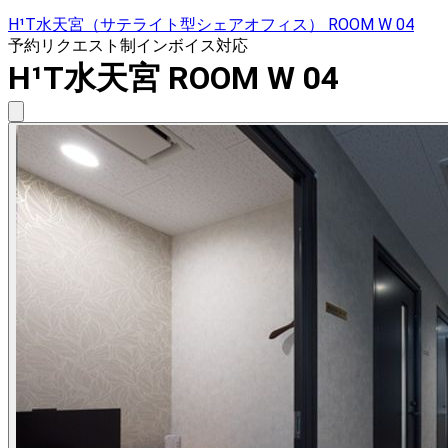
H¹T水天宮（サテライト型シェアオフィス） ROOM W 04
予約リクエスト制
インボイス対応
H¹T水天宮 ROOM W 04