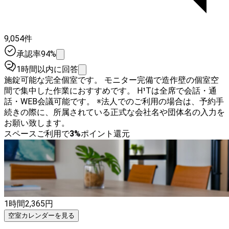
9,054件
承認率94%
1時間以内に回答
施錠可能な完全個室です。 モニター完備で造作壁の個室空
間で集中した作業におすすめです。 H¹Tは全席で会話・通
話・WEB会議可能です。 ※法人でのご利用の場合は、予約手
続きの際に、所属されている正式な会社名や団体名の入力を
お願い致します。
スペースご利用で
3
%
ポイント還元
1時間
2,365
円
空室カレンダーを見る