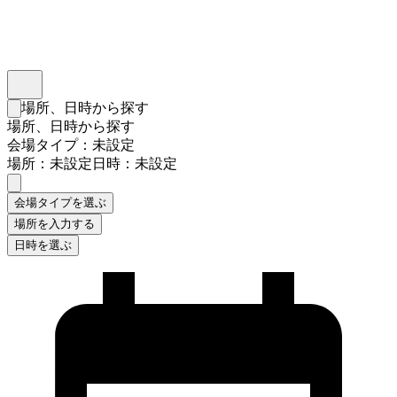
インスタベース
メニュー
場所、日時から探す
検索フォームを閉じる
場所、日時から探す
会場タイプ：未設定
場所：未設定
日時：未設定
会場タイプを選ぶ
場所を入力する
日時を選ぶ