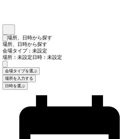
インスタベース
メニュー
場所、日時から探す
検索フォームを閉じる
場所、日時から探す
会場タイプ：未設定
場所：未設定
日時：未設定
会場タイプを選ぶ
場所を入力する
日時を選ぶ