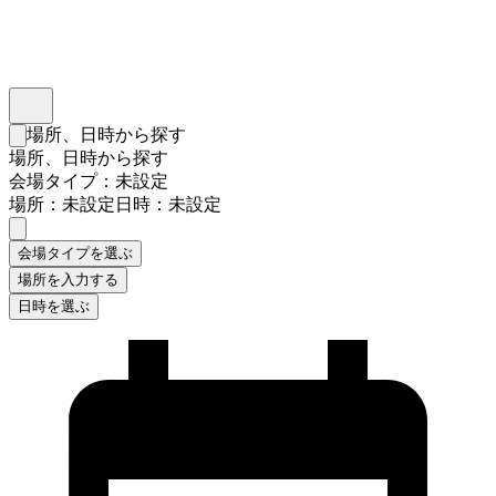
インスタベース
メニュー
場所、日時から探す
検索フォームを閉じる
場所、日時から探す
会場タイプ：未設定
場所：未設定
日時：未設定
会場タイプを選ぶ
場所を入力する
日時を選ぶ