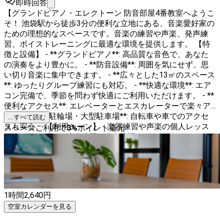
即時回答
【グランドピアノ・エレクトーン 防音部屋4番教室へようこ
そ！ 池袋駅から徒歩3分の便利な立地にある、音楽愛好家の
ための理想的なスペースです。音楽の練習や声楽、発声練
習、ボイストレーニングに最適な環境を提供します。 【特
徴と設備】 - **グランドピアノ**: 高品質な音色で、あなた
の演奏をより豊かに。 - **防音設備**: 周囲を気にせず、思
い切り音楽に集中できます。 - **広々とした13㎡のスペース
**: ゆったりグループ練習にも対応。 - **快適な環境**: エア
コン完備で、季節を問わず快適にご利用いただけます。 - **
便利なアクセス**: エレベーターとエスカレーターで楽々ア
クセス。 - **駐輪場・大型駐車場**: 自転車や車でのアクセ
...すべて読む
スも安心。 【利用シーン】 - 楽器練習や声楽の個人レッス
スペースご利用で
3
%
ポイント還元
ン - グループでの演奏練習 - 発声練習やボイストレーニング
このスペースは、音楽を愛するすべての方にとって、理想的
な環境を提供します。ぜひ、あなたの音楽の旅をここで始め
てみませんか？音楽の世界に浸るひとときをお楽しみくださ
い！
1時間
2,640
円
空室カレンダーを見る