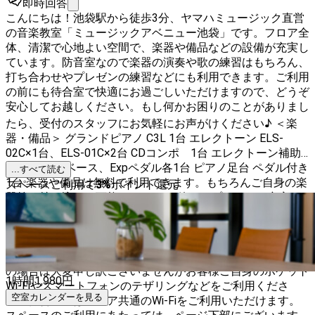
即時回答
こんにちは！池袋駅から徒歩3分、ヤマハミュージック直営
の音楽教室「ミュージックアベニュー池袋」です。フロア全
体、清潔で心地よい空間で、楽器や備品などの設備が充実し
ています。防音室なので楽器の演奏や歌の練習はもちろん、
打ち合わせやプレゼンの練習などにも利用できます。ご利用
の前にも待合室で快適にお過ごしいただけますので、どうぞ
安心してお越しください。もし何かお困りのことがありまし
たら、受付のスタッフにお気軽にお声がけください♪ ＜楽
器・備品＞ グランドピアノ C3L 1台 エレクトーン ELS-
02C×1台、ELS-01C×2台 CDコンポ 1台 エレクトーン補助
ペダル 補助ベース、Expペダル各1台 ピアノ足台 ペダル付き
...すべて読む
1台 楽器や備品は無料で利用できます。もちろんご自身の楽
スペースご利用で
3
%
ポイント還元
器等の持ち込みも可能です。 その他のオプションも充実し
ておりますので、ご希望の方はお気軽にお問い合わせくださ
い。 楽器の練習はもちろん、お仕事（テレワーク）、稽
古、結婚式の余興、ライブ配信、演劇・芝居など、幅広い用
途にご利用いただけます。部屋内でインターネットをご利用
の場合は大変申し訳ございませんがお客様ご自身のポケット
1時間
1,980
円
Wi-Fiやスマートフォンのテザリングなどをご利用くださ
空室カレンダーを見る
い。待合室ではフロア共通のWi-Fiをご利用いただけます。