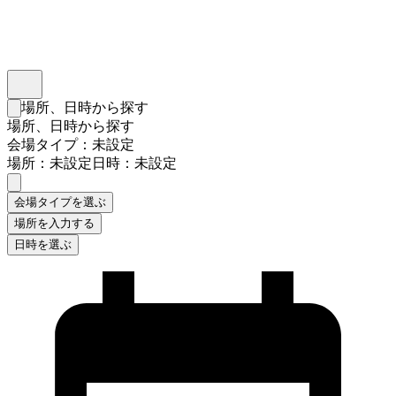
インスタベース
メニュー
場所、日時から探す
検索フォームを閉じる
場所、日時から探す
会場タイプ：未設定
場所：未設定
日時：未設定
会場タイプを選ぶ
場所を入力する
日時を選ぶ