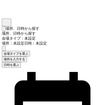
インスタベース
メニュー
場所、日時から探す
検索フォームを閉じる
場所、日時から探す
会場タイプ：未設定
場所：未設定
日時：未設定
会場タイプを選ぶ
場所を入力する
日時を選ぶ