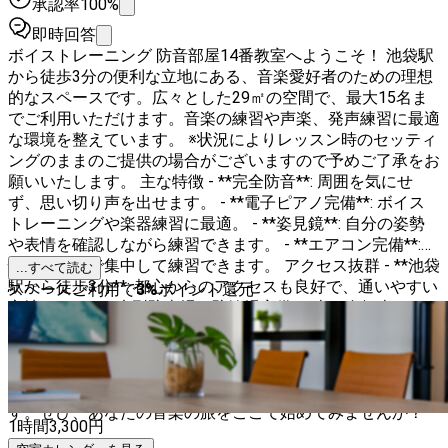
承認率100%
即時回答
ボイストレーニング 防音部屋14番教室へようこそ！ 池袋駅
から徒歩3分の便利な立地にある、音楽愛好者のための理想
的なスペースです。広々とした29㎡の空間で、最大15名ま
でご利用いただけます。音楽の練習や声楽、発声練習に最適
な環境を整えています。 ※状況によりレッスン時のセッティ
ングのままのご提供の場合がございますので予めご了承をお
願いいたします。 主な特徴 - **完全防音**: 周囲を気にせ
ず、思い切り声を出せます。 - **電子ピアノ完備**: ボイス
トレーニングや楽器練習に最適。 - **姿見鏡**: 自分の姿勢
や表情を確認しながら練習できます。 - **エアコン完備**:
快適な温度で集中して練習できます。 アクセス抜群 - **池袋
...すべて読む
駅から徒歩3分**: 都心からのアクセスも良好で、通いやすい
スペースご利用で
3
%
ポイント還元
立地です。 - **大型駐車場・駐輪場完備**: 車や自転車での
アクセスも安心です。 便利な設備 - **ホワイトボード**: グ
ループ練習に活用できます。 - **エレベーター・エスカレー
ター**: 大きな楽器を持ち運ぶ際も安心。 このスペースは、
音楽を愛するすべての方にとって理想的な環境を提供しま
す。ぜひ、あなたの音楽の旅をここで始めてみませんか？
1時間
3,300
円