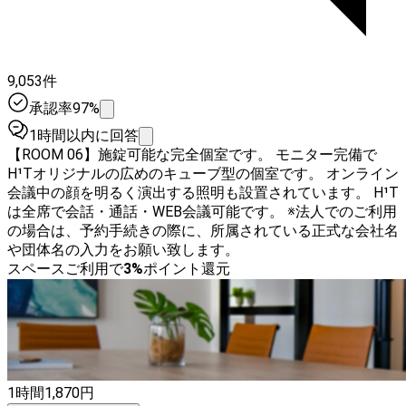
9,053件
承認率97%
1時間以内に回答
【ROOM 06】施錠可能な完全個室です。 モニター完備で
H¹Tオリジナルの広めのキューブ型の個室です。 オンライン
会議中の顔を明るく演出する照明も設置されています。 H¹T
は全席で会話・通話・WEB会議可能です。 ※法人でのご利用
の場合は、予約手続きの際に、所属されている正式な会社名
や団体名の入力をお願い致します。
スペースご利用で
3
%
ポイント還元
1時間
1,870
円