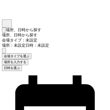
インスタベース
メニュー
場所、日時から探す
検索フォームを閉じる
場所、日時から探す
会場タイプ：未設定
場所：未設定
日時：未設定
会場タイプを選ぶ
場所を入力する
日時を選ぶ