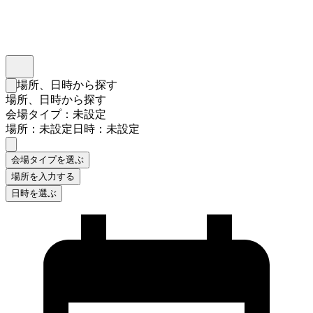
インスタベース
メニュー
場所、日時から探す
検索フォームを閉じる
場所、日時から探す
会場タイプ：未設定
場所：未設定
日時：未設定
会場タイプを選ぶ
場所を入力する
日時を選ぶ