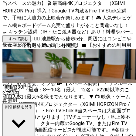
当スペースの魅力】 🎬 最高峰4Kプロジェクター（XGIMI
HORIZON Pro）導入！Google TV内蔵＆Fire TV Stick完備
で、手軽に大迫力の上映会が楽しめます！ 🎮 人気テレビゲ
ーム機＆ボードゲーム充実で盛り上がること間違いなし！
🍳 キッチン設備（IH・たこ焼き器など）あり！料理やパー
ティーにも🙆‍♀️ 🚶‍♂️ 池袋駅から徒歩5分、周辺にはコンビニや
...すべて読む
飲食店が多数あり買い出しも便利！ 💼 【おすすめの利用用
スペースご利用で
3
%
ポイント還元
途】 ［ビジネス・作業］ ・会議、打ち合わせ、テレワー
ク、オフサイトミーティング ・動画撮影、SNS用撮影、
YouTube収録、商品撮影（物撮り）、ポートレート ［プラ
イベート・パーティー］ ・映画鑑賞会、推し会、女子会、
誕生日会 ・ボードゲーム会、テレビゲーム大会 ・鍋パ、タ
コパ、歓送迎会、オフ会 🏡 【スペース概要】 ・ワンルーム
1時間
330
円〜
（34㎡） ・最適：8〜10名（最大：12名） ※22時以降のご
2,750
円
利用人数は最大6名様までとなります。 ▼ 📺 映像・ゲーム
直前割
設備 ・超高画質4Kプロジェクター（XGIMI HORIZON Pro /
割引価格を見る
Google TV搭載） ・Fire TV Stick ※当スペースは大画面プロ
ジェクター専用となります（TVチューナーなし・地上波不
可）。 ※プロジェクター内蔵のGoogle TV、またはFire TV
Stickにて各種動画配信サービスが視聴可能です。 ※各種サ