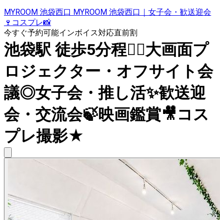
MYROOM 池袋西口 MYROOM 池袋西口｜女子会・歓送迎会
🍷コスプレ📸
今すぐ予約可能
インボイス対応
直前割
池袋駅 徒歩5分程🚶‍♂️大画面プ
ロジェクター・オフサイト会
議◎女子会・推し活✨歓送迎
会・交流会🍃映画鑑賞🎥コス
プレ撮影★